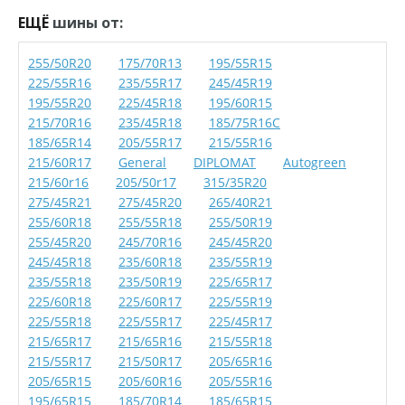
ЕЩЁ
шины от:
255/50R20
175/70R13
195/55R15
225/55R16
235/55R17
245/45R19
195/55R20
225/45R18
195/60R15
215/70R16
235/45R18
185/75R16C
185/65R14
205/55R17
215/55R16
215/60R17
General
DIPLOMAT
Autogreen
215/60r16
205/50r17
315/35R20
275/45R21
275/45R20
265/40R21
255/60R18
255/55R18
255/50R19
255/45R20
245/70R16
245/45R20
245/45R18
235/60R18
235/55R19
235/55R18
235/50R19
225/65R17
225/60R18
225/60R17
225/55R19
225/55R18
225/55R17
225/45R17
215/65R17
215/65R16
215/55R18
215/55R17
215/50R17
205/65R16
205/65R15
205/60R16
205/55R16
195/65R15
185/70R14
185/65R15