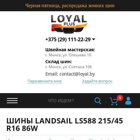
Черная пятница, распродажа зимних шин
+375 (29) 111-22-29
+375 (29) 660-77-20
Швейная мастерская:
+375 (29) 111-22-29
г. Минск, ул. Олешева 10
+375 (29) 660-77-20
Склад шин:
Пошив и перетяжка:
г. Минск, ул. Солтыса 106
+375 (29) 663-09-83
Email: contact@loyal.by
Перезвоните мне
Задайте вопрос
0
ШИНЫ LANDSAIL LS588 215/45
R16 86W