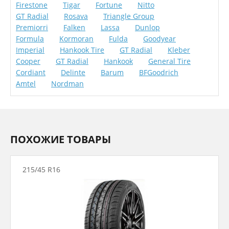
Firestone
Tigar
Fortune
Nitto
GT Radial
Rosava
Triangle Group
Premiorri
Falken
Lassa
Dunlop
Formula
Kormoran
Fulda
Goodyear
Imperial
Hankook Tire
GT Radial
Kleber
Cooper
GT Radial
Hankook
General Tire
Cordiant
Delinte
Barum
BFGoodrich
Amtel
Nordman
ПОХОЖИЕ ТОВАРЫ
215/45 R16