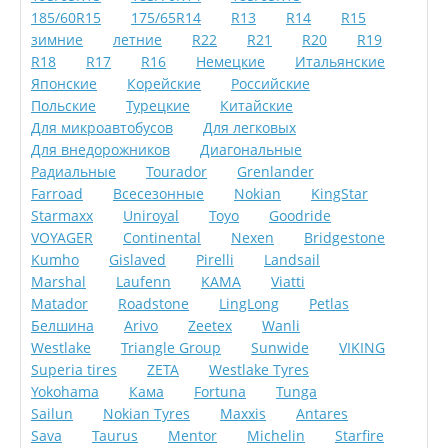
185/60R15
175/65R14
R13
R14
R15
зимние
летние
R22
R21
R20
R19
R18
R17
R16
Немецкие
Итальянские
Японские
Корейские
Российские
Польские
Турецкие
Китайские
Для микроавтобусов
Для легковых
Для внедорожников
Диагональные
Радиальные
Tourador
Grenlander
Farroad
Всесезонные
Nokian
KingStar
Starmaxx
Uniroyal
Toyo
Goodride
VOYAGER
Continental
Nexen
Bridgestone
Kumho
Gislaved
Pirelli
Landsail
Marshal
Laufenn
KAMA
Viatti
Matador
Roadstone
LingLong
Petlas
Белшина
Arivo
Zeetex
Wanli
Westlake
Triangle Group
Sunwide
VIKING
Superia tires
ZETA
Westlake Tyres
Yokohama
Кама
Fortuna
Tunga
Sailun
Nokian Tyres
Maxxis
Antares
Sava
Taurus
Mentor
Michelin
Starfire