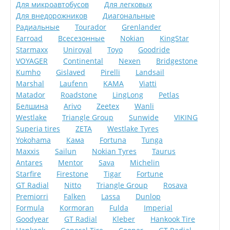
Для микроавтобусов
Для легковых
Для внедорожников
Диагональные
Радиальные
Tourador
Grenlander
Farroad
Всесезонные
Nokian
KingStar
Starmaxx
Uniroyal
Toyo
Goodride
VOYAGER
Continental
Nexen
Bridgestone
Kumho
Gislaved
Pirelli
Landsail
Marshal
Laufenn
KAMA
Viatti
Matador
Roadstone
LingLong
Petlas
Белшина
Arivo
Zeetex
Wanli
Westlake
Triangle Group
Sunwide
VIKING
Superia tires
ZETA
Westlake Tyres
Yokohama
Кама
Fortuna
Tunga
Maxxis
Sailun
Nokian Tyres
Taurus
Antares
Mentor
Sava
Michelin
Starfire
Firestone
Tigar
Fortune
GT Radial
Nitto
Triangle Group
Rosava
Premiorri
Falken
Lassa
Dunlop
Formula
Kormoran
Fulda
Imperial
Goodyear
GT Radial
Kleber
Hankook Tire