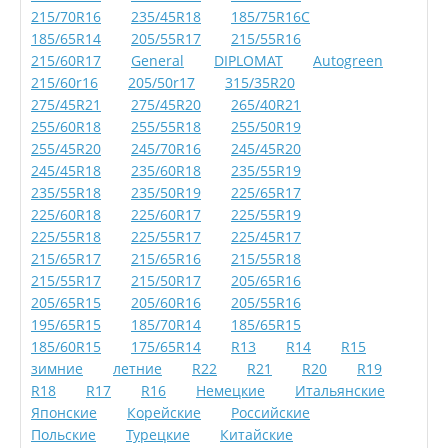
215/70R16
235/45R18
185/75R16C
185/65R14
205/55R17
215/55R16
215/60R17
General
DIPLOMAT
Autogreen
215/60r16
205/50r17
315/35R20
275/45R21
275/45R20
265/40R21
255/60R18
255/55R18
255/50R19
255/45R20
245/70R16
245/45R20
245/45R18
235/60R18
235/55R19
235/55R18
235/50R19
225/65R17
225/60R18
225/60R17
225/55R19
225/55R18
225/55R17
225/45R17
215/65R17
215/65R16
215/55R18
215/55R17
215/50R17
205/65R16
205/65R15
205/60R16
205/55R16
195/65R15
185/70R14
185/65R15
185/60R15
175/65R14
R13
R14
R15
зимние
летние
R22
R21
R20
R19
R18
R17
R16
Немецкие
Итальянские
Японские
Корейские
Российские
Польские
Турецкие
Китайские