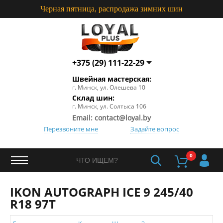
Черная пятница, распродажа зимних шин
+375 (29) 111-22-29
+375 (29) 660-77-20
Швейная мастерская:
+375 (29) 111-22-29
г. Минск, ул. Олешева 10
+375 (29) 660-77-20
Склад шин:
Пошив и перетяжка:
г. Минск, ул. Солтыса 106
+375 (29) 663-09-83
Email: contact@loyal.by
Перезвоните мне
Задайте вопрос
0
IKON AUTOGRAPH ICE 9 245/40
R18 97T